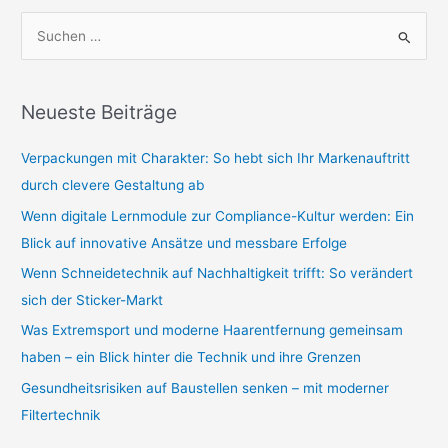
S
u
c
Neueste Beiträge
h
e
Verpackungen mit Charakter: So hebt sich Ihr Markenauftritt
n
durch clevere Gestaltung ab
n
Wenn digitale Lernmodule zur Compliance-Kultur werden: Ein
a
Blick auf innovative Ansätze und messbare Erfolge
c
Wenn Schneidetechnik auf Nachhaltigkeit trifft: So verändert
h
sich der Sticker-Markt
:
Was Extremsport und moderne Haarentfernung gemeinsam
haben – ein Blick hinter die Technik und ihre Grenzen
Gesundheitsrisiken auf Baustellen senken – mit moderner
Filtertechnik