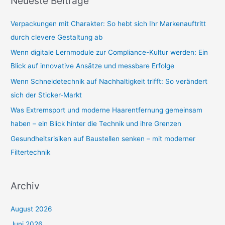
Neueste Beiträge
h
e
Verpackungen mit Charakter: So hebt sich Ihr Markenauftritt
n
durch clevere Gestaltung ab
n
Wenn digitale Lernmodule zur Compliance-Kultur werden: Ein
a
Blick auf innovative Ansätze und messbare Erfolge
c
Wenn Schneidetechnik auf Nachhaltigkeit trifft: So verändert
h
sich der Sticker-Markt
:
Was Extremsport und moderne Haarentfernung gemeinsam
haben – ein Blick hinter die Technik und ihre Grenzen
Gesundheitsrisiken auf Baustellen senken – mit moderner
Filtertechnik
Archiv
August 2026
Juni 2026