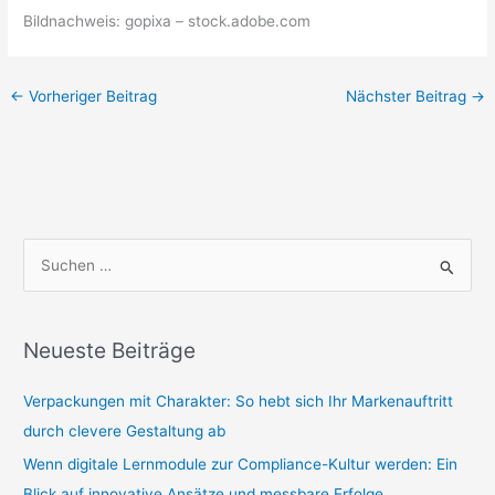
Bildnachweis: gopixa – stock.adobe.com
←
Vorheriger Beitrag
Nächster Beitrag
→
S
u
c
Neueste Beiträge
h
e
Verpackungen mit Charakter: So hebt sich Ihr Markenauftritt
n
durch clevere Gestaltung ab
n
Wenn digitale Lernmodule zur Compliance-Kultur werden: Ein
a
Blick auf innovative Ansätze und messbare Erfolge