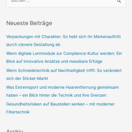
S
u
c
Neueste Beiträge
h
e
Verpackungen mit Charakter: So hebt sich Ihr Markenauftritt
n
durch clevere Gestaltung ab
n
Wenn digitale Lernmodule zur Compliance-Kultur werden: Ein
a
Blick auf innovative Ansätze und messbare Erfolge
c
Wenn Schneidetechnik auf Nachhaltigkeit trifft: So verändert
h
sich der Sticker-Markt
:
Was Extremsport und moderne Haarentfernung gemeinsam
haben – ein Blick hinter die Technik und ihre Grenzen
Gesundheitsrisiken auf Baustellen senken – mit moderner
Filtertechnik
Archiv